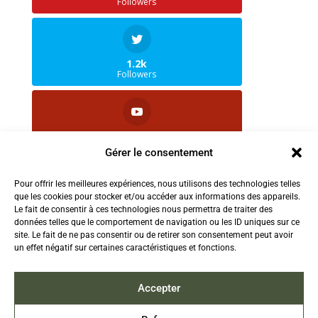
Followers
1.2k
Followers
1.8k
Followers
Gérer le consentement
Pour offrir les meilleures expériences, nous utilisons des technologies telles
que les cookies pour stocker et/ou accéder aux informations des appareils.
2.5k
Le fait de consentir à ces technologies nous permettra de traiter des
Followers
données telles que le comportement de navigation ou les ID uniques sur ce
site. Le fait de ne pas consentir ou de retirer son consentement peut avoir
un effet négatif sur certaines caractéristiques et fonctions.
Contactez-nous:
info@TruthAboutFur.com
Accepter