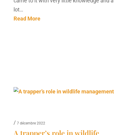
came to it with very little knowledge and a
lot…
Read More
/
7 décembre 2022
A trapper’s role in wildlife