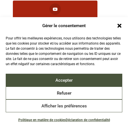
1.8k
Followers
Gérer le consentement
Pour offrir les meilleures expériences, nous utilisons des technologies telles
que les cookies pour stocker et/ou accéder aux informations des appareils.
2.5k
Le fait de consentir à ces technologies nous permettra de traiter des
Followers
données telles que le comportement de navigation ou les ID uniques sur ce
site. Le fait de ne pas consentir ou de retirer son consentement peut avoir
un effet négatif sur certaines caractéristiques et fonctions.
Contactez-nous:
info@TruthAboutFur.com
Accepter
Refuser
Afficher les préférences
2026 Tous droits réservés à l'Institut de la fourrure
du Canada | Site Web par Acxcom
Politique en matière de cookies
Déclaration de confidentialité